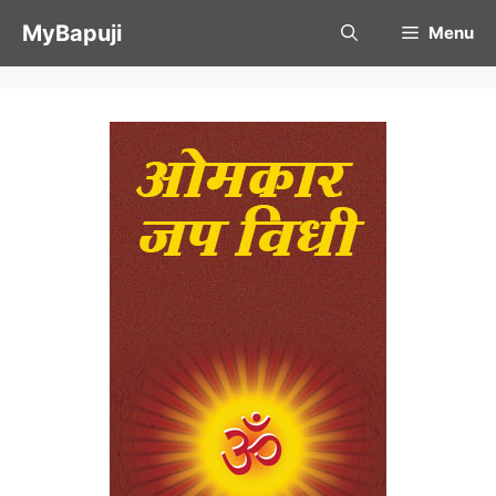
Skip
MyBapuji
Menu
to
content