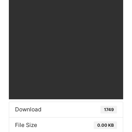
Download
1749
File Size
0.00 KB