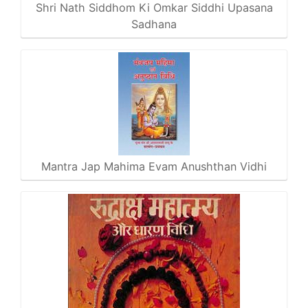
Shri Nath Siddhom Ki Omkar Siddhi Upasana
Sadhana
Mantra Jap Mahima Evam Anushthan Vidhi