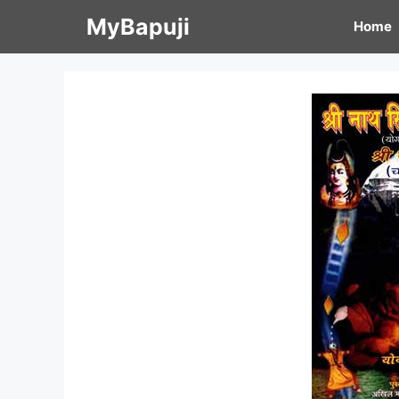
Skip
MyBapuji
Home
to
content