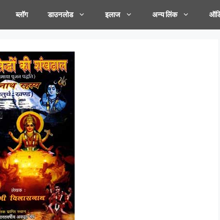
ब्लॉग
डाउनलोड
इलाज
अन्य लिंक
ऑडि