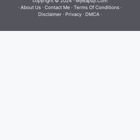
copyright © 2024 ·
MyBapuji.Com
·
About Us
·
Contact Me
·
Terms Of Conditions
·
Disclaimer
·
Privacy
·
DMCA
·