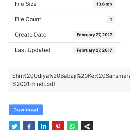
File Size
13.6 mb
File Count
1
Create Date
February 27, 2017
Last Updated
February 27, 2017
Shri%20Udiya%20Babaji%20Ke%20Sansmar
%2001-hindi.pdf
Download