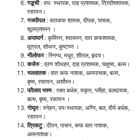
गडूची
: वयः स्थापक, दाह प्रशामक, त्रिदोषशामक,
रसायन।
गजपीपल
: वातकफ शामक, दीपक, पाचक,
शूलप्रशमन ।
अपामार्ग
: कृमिघ्न, श्वासघ्न, वात कफशामक,
मूत्रल, शोथन, कुष्टघ्न ।
नीलोफर
: स्निग्ध, मधुर, शीतल, हृदय।
कसेरु
: व्रण शोथहर, दाह प्रशामक, चक्षुष्य, बल्य।
भल्लातक
: वात कफ नाशक, आमपाचक, बल्य,
बृष्य, रसायन, अर्शोघ्न।
फौलाद भस्म
: रक्त बर्धक, यकृत, प्लीहा, बलदायक,
बल्य, बृष्य, रसायन ।
गोघृत
: स्नेहन, वयःस्थापक, अग्नि, बल, वीर्य बर्धक,
रसायन।
त्रिकटु
: दीपन, पाचन, कफ वात नाशक,
आमनाशक।