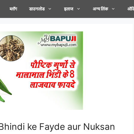
ब्लॉग
डाउनलोड
इलाज
अन्य लिंक
ऑडि
दे : Bhindi ke Fayde aur Nuksan