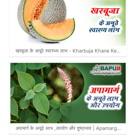
खरबूजा के अनूठे स्वास्थ्य लाभ - Kharbuja Khane Ke…
अपामार्ग के अनूठे लाभ ,उपयोग और दुष्प्रभाव | Apamarg…