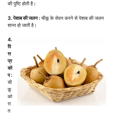
की पुष्टि होती है।
3. पेशाब की जलन :
चीकू के सेवन करने से पेशाब की जलन
शान्त हो जाती है।
4.
पि
त्त
प्र
को
प :
ची
कू
को
रा
त