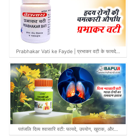
Prabhakar Vati ke Fayde | प्रभाकर वटी के फायदे…
पतंजलि दिव्य श्वासारि वटी: फायदे, उपयोग, खुराक, और…