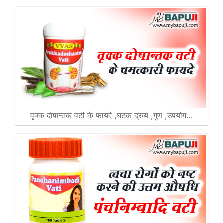
वृक्क दोषान्तक वटी के फायदे ,घटक द्रव्य ,गुण ,उपयोग…