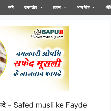
ब्लॉग
डाउनलोड
इलाज
अन्य लिंक
ऑडि
ायदे – Safed musli ke Fayde