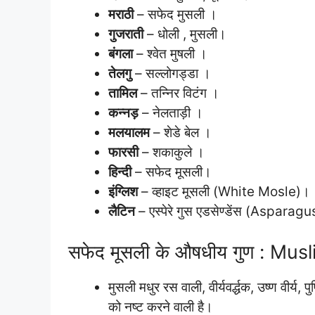
मराठी
– सफेद मुसली ।
गुजराती
– धोली , मुसली।
बंगला
– श्वेत मुषली ।
तेलगु
– सल्लोगड्डा ।
तामिल
– तन्निर विटंग ।
कन्नड़
– नेलताड़ी ।
मलयालम
– शेडे बेल ।
फारसी
– शकाकुले ।
हिन्दी
– सफेद मूसली।
इंग्लिश
– व्हाइट मूसली (White Mosle)।
लैटिन
– एस्पेरे गुस एडसेण्डेंस (Aspar
सफेद मूसली के औषधीय गुण : Mus
मुसली मधुर रस वाली, वीर्यवर्द्धक, उष्ण वीर्य
को नष्ट करने वाली है।