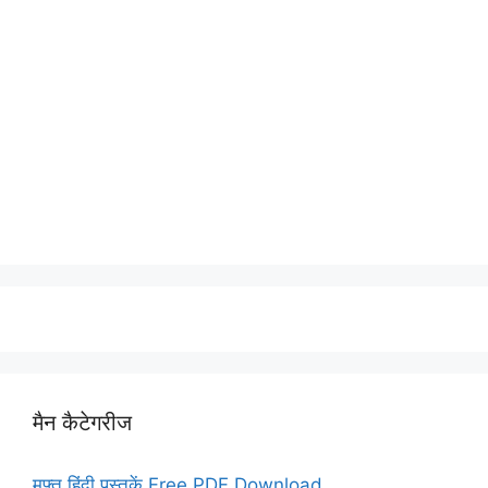
मैन कैटेगरीज
मुफ्त हिंदी पुस्तकें Free PDF Download