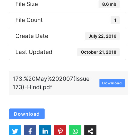
File Size
8.6 mb
File Count
1
Create Date
July 22, 2016
Last Updated
October 21, 2018
173.%20May%202007(Issue-
Download
173)-Hindi.pdf
Download