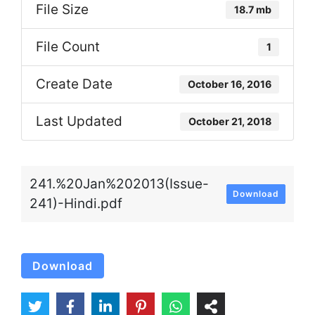
File Size
18.7 mb
File Count
1
Create Date
October 16, 2016
Last Updated
October 21, 2018
241.%20Jan%202013(Issue-
Download
241)-Hindi.pdf
Download