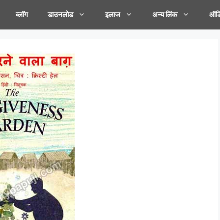
ब्लॉग
डाउनलोड
इलाज
अन्य लिंक
ऑडि