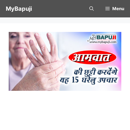
Skip
MyBapuji
Menu
to
content