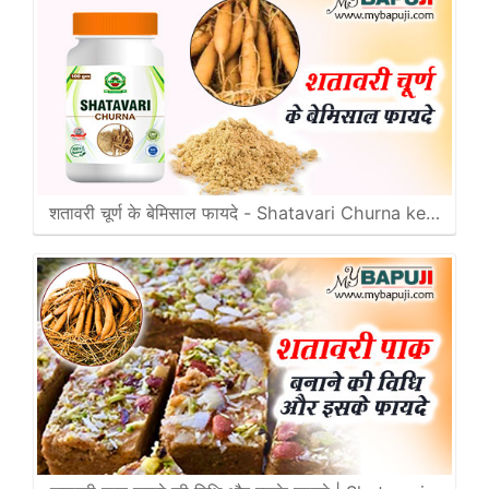
शतावरी चूर्ण के बेमिसाल फायदे - Shatavari Churna ke…