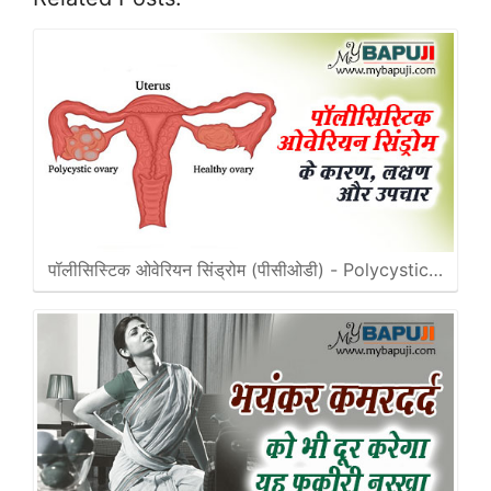
पॉलीसिस्टिक ओवेरियन सिंड्रोम (पीसीओडी) - Polycystic…