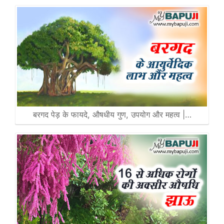
बरगद पेड़ के फायदे, औषधीय गुण, उपयोग और महत्व |…