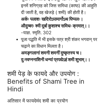
इनमें शनिग्रह को जिस समिधा (काष्ठ) की आहुति
दी जाती है, वह खेजड़े ( शमी) की होती है।
अर्कः पलाशः खदिरोऽपामार्गोऽथ पिप्पलः।
औदुम्बरः श्मी दूर्बा कुशाश्च समिधः क्रमात्।।
-याज्ञ. स्मृति. 302
पूजा पद्धति में भी इसके पत्र श्री शंकर भगवान् पर
चढ़ाने का विधान मिलता है।
अमङ्गलानां शमनी शमनीं दुष्कृतस्य च।
दुःस्वप्ननाशिनी धन्यां प्रपद्येऽहं शमी शुभाम्।।
शमी पेड़ के फायदे और उपयोग :
Benefits of Shami Tree in
Hindi
अतिसार में फायदेमंद शमी का प्रयोग