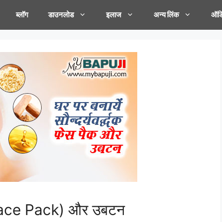
ब्लॉग
डाउनलोड
इलाज
अन्य लिंक
ऑडि
ेप (Face Pack) और उबटन