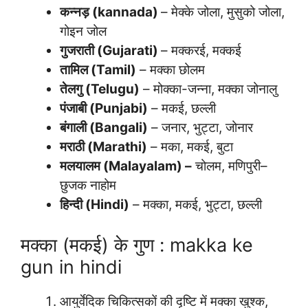
कन्नड़ (kannada)
– मेक्के जोला, मुसुको जोला,
गोइन जोल
गुजराती (
Gujarati)
– मक्करई, मक्कई
तामिल (
Tamil)
– मक्का छोलम
तेलगु (
Telugu)
– मोक्का-जन्ना, मक्का जोनालु
पंजाबी (
Punjabi)
– मकई, छल्ली
बंगाली (
Bangali)
– जनार, भुट्टा, जोनार
मराठी (
Marathi)
– मका, मकई, बुटा
मलयालम (Malayalam) –
चोलम, मणिपुरी–
छुजक नाहोम
हिन्दी (
Hindi)
– मक्का, मकई, भुट्टा, छल्ली
मक्का (मकई) के गुण : makka ke
gun in hindi
आयुर्वेदिक चिकित्सकों की दृष्टि में मक्का खुश्क,