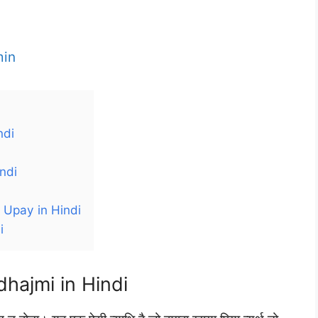
in
ndi
indi
e Upay in Hindi
i
adhajmi in Hindi