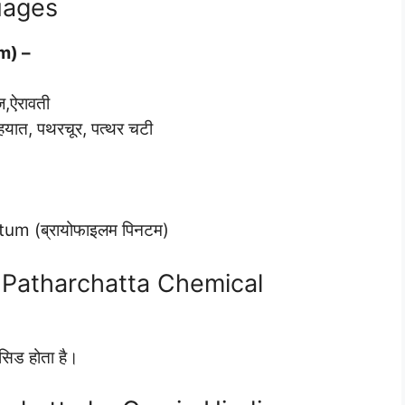
uages
m) –
ीज,ऐरावती
ेहयात, पथरचूर, पत्थर चटी
m (ब्रायोफाइलम पिनटम)
ण : Patharchatta Chemical
सिड होता है।