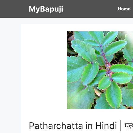
Skip
MyBapuji
Home
to
content
Patharchatta in Hindi | पत्थ