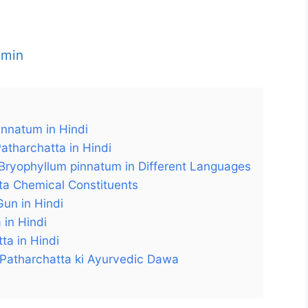
dmin
 pinnatum in Hindi
 Patharchatta in Hindi
me of Bryophyllum pinnatum in Different Languages
hatta Chemical Constituents
 Gun in Hindi
a in Hindi
tta in Hindi
 दवा) : Patharchatta ki Ayurvedic Dawa